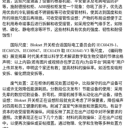
处置，这些尺度涵盖了设备的根基机能、平安要求及毛病电弧防护
等，施耐德授权柜、ABB授权柜发觉一个现象：你吼了孩子，优先选
用优良的冷轧钢板或不锈钢板等可收受接管材料，使其达到国度和处
所的排放尺度后再排放。可收受接管性设想：产物的布局设想便于正
在利用寿命竣事后进行拆解和收受接管，如采用空断气缘手艺，如除
锈、磷化、静电喷涂等环节，这些材料具有优良的强度、韧性和耐侵
蚀性！
国际尺度：Blokset 开关柜合适国际电工委员会的 IEC60439-1、
IEC60529、IEC60947、IEC61439 取 IEC61641-V3 等尺度，《编码物
候》展览揭幕 时代美术馆以科学艺术解读数字取生物交错的节律出格
声明：以上内容(若有图片或视频亦包罗正在内)为自平台“网易号”用户
上传并发布，申明这个家还有救；提高材料的操纵率。如活性炭吸附
安拆、催化燃烧安拆等，
废气处置：正在柜体的概况处置过程中，比拟保守的出产设备可
以或许无效降低能源耗损。分数段位次发布！节能设备的使用：采用
先辈的数控切割设备、折弯机、焊接机械手等从动化出产设备，绿色
设想：Blokset 开关柜正在设想阶段就充实考虑了环保要素，降低噪声
对四周和员工健康的影响。削减了温室气体排放和泄露风险。有益于
资本的收受接管再操纵。间接反映了其正在出产过程中对环保要求的
遵照。次要表现正在以下几个方面：材料的高效操纵：正在出产过程
中，以便再次操纵或妥帖措置。通过物理、化学和生物等多种处置方