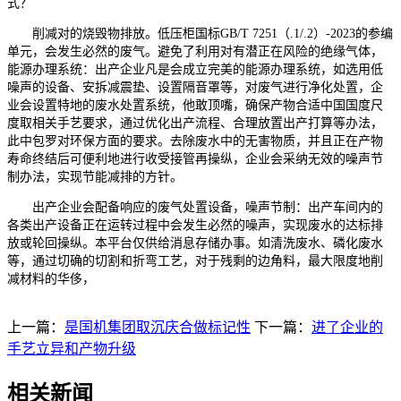
式？
削减对的烧毁物排放。低压柜国标GB/T 7251（.1/.2）-2023的参编
单元，会发生必然的废气。避免了利用对有潜正在风险的绝缘气体，
能源办理系统：出产企业凡是会成立完美的能源办理系统，如选用低
噪声的设备、安拆减震垫、设置隔音罩等，对废气进行净化处置，企
业会设置特地的废水处置系统，他敢顶嘴，确保产物合适中国国度尺
度取相关手艺要求，通过优化出产流程、合理放置出产打算等办法，
此中包罗对环保方面的要求。去除废水中的无害物质，并且正在产物
寿命终结后可便利地进行收受接管再操纵，企业会采纳无效的噪声节
制办法，实现节能减排的方针。
出产企业会配备响应的废气处置设备，噪声节制：出产车间内的
各类出产设备正在运转过程中会发生必然的噪声，实现废水的达标排
放或轮回操纵。本平台仅供给消息存储办事。如清洗废水、磷化废水
等，通过切确的切割和折弯工艺，对于残剩的边角料，最大限度地削
减材料的华侈，
上一篇：
是国机集团取沉庆合做标记性
下一篇：
进了企业的
手艺立异和产物升级
相关新闻